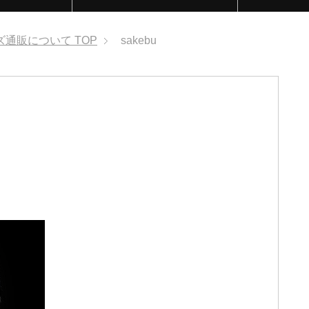
ズ通販について
TOP
sakebu