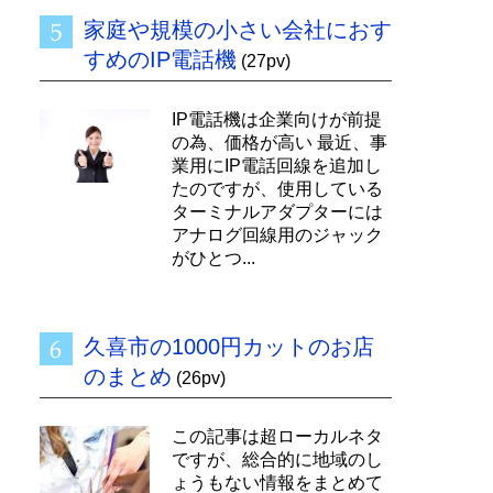
家庭や規模の小さい会社におす
すめのIP電話機
(27pv)
IP電話機は企業向けが前提
の為、価格が高い 最近、事
業用にIP電話回線を追加し
たのですが、使用している
ターミナルアダプターには
アナログ回線用のジャック
がひとつ...
久喜市の1000円カットのお店
のまとめ
(26pv)
この記事は超ローカルネタ
ですが、総合的に地域のし
ょうもない情報をまとめて