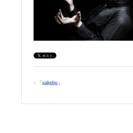
「
sakebu
」