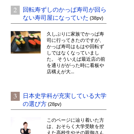
回転寿ずしのかっぱ寿司が回ら
ない寿司屋になっていた
(38pv)
久しぶりに家族でかっぱ寿
司に行ってきたのですが、
かっぱ寿司はもはや回転ず
しではなくなっていまし
た。 そういえば最近店の前
を通りががった時に看板や
店構えが大...
日本史学科が充実している大学
の選び方
(28pv)
このページに辿り着いた方
は、おそらく大学受験を控
えた高校生やその親御さん