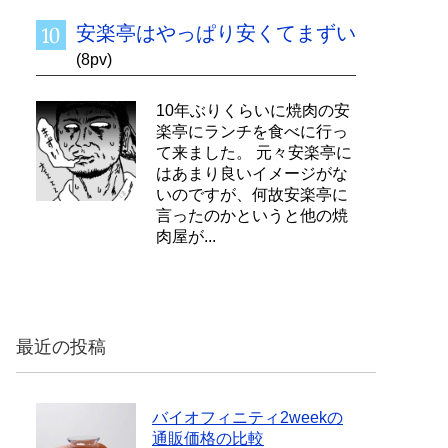
安楽亭はやっぱり安くてまずい
(8pv)
10年ぶりくらいに焼肉の安
楽亭にランチを食べに行っ
て来ました。 元々安楽亭に
はあまり良いイメージがな
いのですが、何故安楽亭に
言ったのかというと他の焼
肉屋が...
最近の投稿
バイオフィニティ2weekの
通販価格の比較